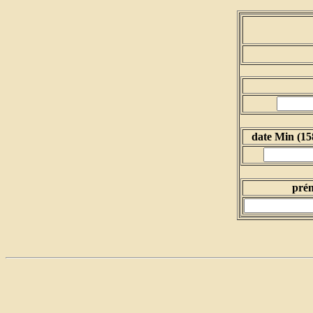
date Min (15
pré