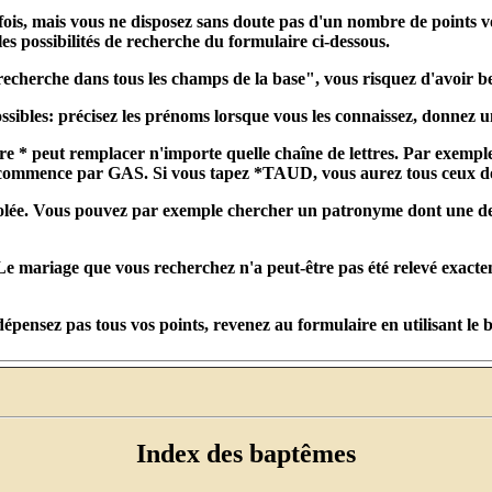
 fois, mais vous ne disposez sans doute pas d'un nombre de points v
 les possibilités de recherche du formulaire ci-dessous.
recherche dans tous les champs de la base", vous risquez d'avoir 
ssibles: précisez les prénoms lorsque vous les connaissez, donnez u
tère * peut remplacer n'importe quelle chaîne de lettres. Par exem
om commence par GAS. Si vous tapez *TAUD, vous aurez tous ceux d
olée. Vous pouvez par exemple chercher un patronyme dont une des let
. Le mariage que vous recherchez n'a peut-être pas été relevé exact
épensez pas tous vos points, revenez au formulaire en utilisant le
Index des baptêmes