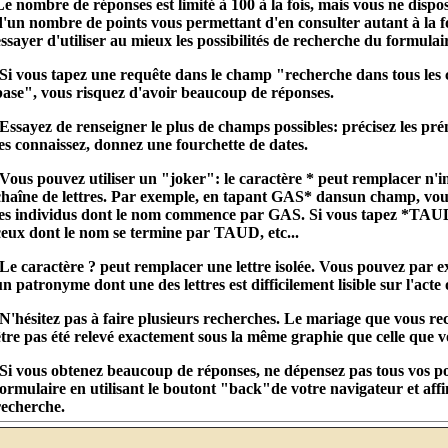
Le nombre de réponses est limité à 100 à la fois, mais vous ne dispo
d'un nombre de points vous permettant d'en consulter autant à la foi
essayer d'utiliser au mieux les possibilités de recherche du formulai
-Si vous tapez une requête dans le champ "recherche dans tous les
base", vous risquez d'avoir beaucoup de réponses.
-Essayez de renseigner le plus de champs possibles: précisez les pr
les connaissez, donnez une fourchette de dates.
-Vous pouvez utiliser un "joker": le caractère * peut remplacer n'i
chaîne de lettres. Par exemple, en tapant GAS* dansun champ, vous
les individus dont le nom commence par GAS. Si vous tapez *TAUD
ceux dont le nom se termine par TAUD, etc...
-Le caractère ? peut remplacer une lettre isolée. Vous pouvez par 
un patronyme dont une des lettres est difficilement lisible sur l'acte 
-N'hésitez pas à faire plusieurs recherches. Le mariage que vous re
être pas été relevé exactement sous la même graphie que celle que v
-Si vous obtenez beaucoup de réponses, ne dépensez pas tous vos po
formulaire en utilisant le boutont "back"de votre navigateur et affi
recherche.