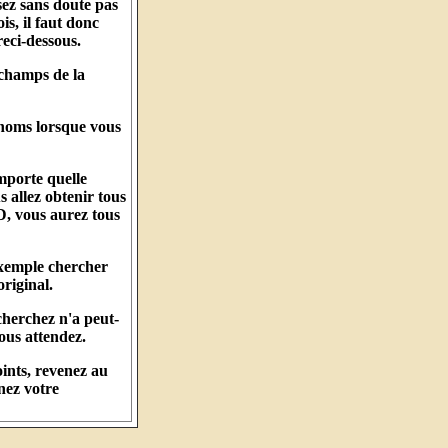
sez sans doute pas
s, il faut donc
reci-dessous.
 champs de la
énoms lorsque vous
mporte quelle
 allez obtenir tous
, vous aurez tous
exemple chercher
original.
cherchez n'a peut-
ous attendez.
ints, revenez au
nez votre