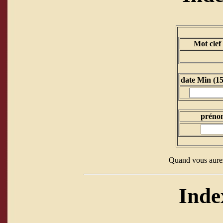
Mot clef
date Min (1
prénom
Quand vous aurez
Inde