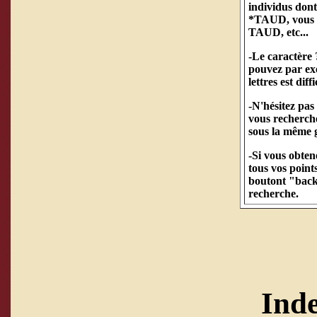
individus don
*TAUD, vous a
TAUD, etc...
-Le caractère 
pouvez par ex
lettres est diff
-N'hésitez pas
vous recherche
sous la même g
-Si vous obte
tous vos points
boutont "back"
recherche.
Ind