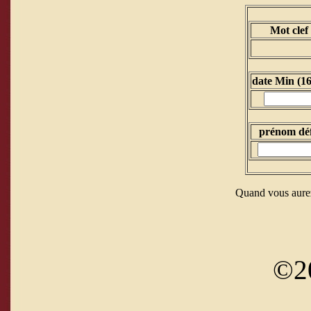
Mot clef
date Min (1
prénom dé
Quand vous aurez
©2