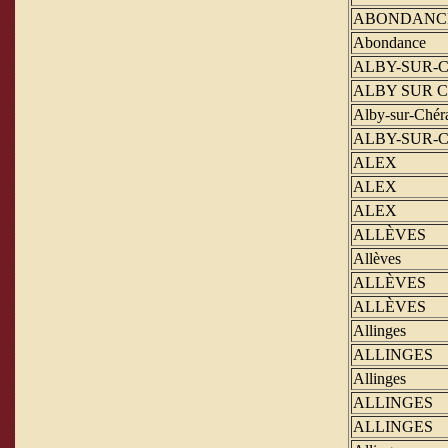
ABONDANC
Abondance
ALBY-SUR-
ALBY SUR 
Alby-sur-Chér
ALBY-SUR-
ALEX
ALEX
ALEX
ALLÈVES
Allèves
ALLÈVES
ALLÈVES
Allinges
ALLINGES
Allinges
ALLINGES
ALLINGES