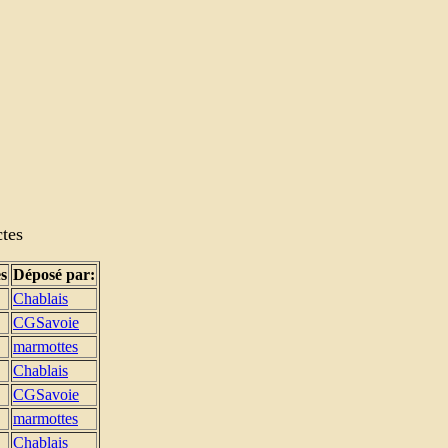
ctes
s
Déposé par:
Chablais
CGSavoie
marmottes
Chablais
CGSavoie
marmottes
Chablais