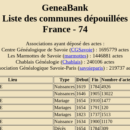
GeneaBank
Liste des communes dépouillées
France - 74
Associations ayant déposé des actes :
Centre Généalogique de Savoie (
CGSavoie
) : 1695779 actes
Les Marmottes de Savoie (
marmottes
) : 1446881 actes
Chablais Généalogie (
Chablais
) : 240106 actes
ociation Généalogique Savoie-Paris (
savoieparis
) : 219737 a
Lieu
Type
Début
Fin
Nombre d'acte
E
Naissances
1619
1784
4926
Naissances
1646
1905
13022
E
Mariage
1654
1910
1477
E
Mariages
1654
1791
120
Mariages
1823
1737
1513
E
Naissance
1634
1900
11170
E
Décès
1654
1784
309