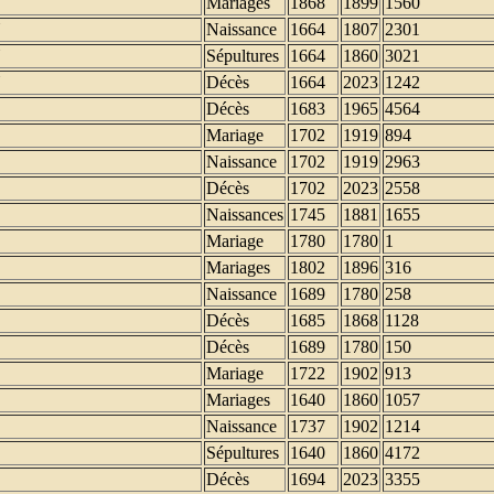
Mariages
1868
1899
1560
Y
Naissance
1664
1807
2301
Y
Sépultures
1664
1860
3021
Y
Décès
1664
2023
1242
Décès
1683
1965
4564
Mariage
1702
1919
894
Naissance
1702
1919
2963
Décès
1702
2023
2558
Naissances
1745
1881
1655
Mariage
1780
1780
1
Mariages
1802
1896
316
Naissance
1689
1780
258
Décès
1685
1868
1128
Décès
1689
1780
150
Mariage
1722
1902
913
Mariages
1640
1860
1057
Naissance
1737
1902
1214
Sépultures
1640
1860
4172
Décès
1694
2023
3355