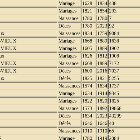
Mariage
1628
1834
438
Mariages
1821
1854
293
Naissance
1780
1780
7
Décès
1780
2023
92
ux
Naissances
1834
1759
9084
-VIEUX
Mariage
1668
1889
1638
-VIEUX
Mariages
1605
1889
1902
ux
Mariages
1626
1812
1908
-VIEUX
Naissance
1668
1889
7172
-VIEUX
Décès
1600
2016
7037
ux
Décès
1825
1821
5255
Naissances
1574
1634
1737
Mariage
1634
1914
9345
Mariages
1822
1820
1825
Naissance
1573
1892
19868
Décès
1634
2023
43299
Décès
1646
1646
40
Naissances
1910
1910
65
E
Mariage
1780
1919
2084