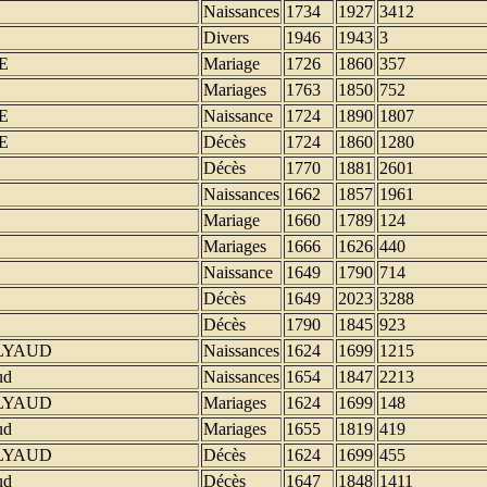
Naissances
1734
1927
3412
Divers
1946
1943
3
E
Mariage
1726
1860
357
Mariages
1763
1850
752
E
Naissance
1724
1890
1807
E
Décès
1724
1860
1280
Décès
1770
1881
2601
Naissances
1662
1857
1961
Mariage
1660
1789
124
Mariages
1666
1626
440
Naissance
1649
1790
714
Décès
1649
2023
3288
Décès
1790
1845
923
LYAUD
Naissances
1624
1699
1215
ud
Naissances
1654
1847
2213
LYAUD
Mariages
1624
1699
148
ud
Mariages
1655
1819
419
LYAUD
Décès
1624
1699
455
ud
Décès
1647
1848
1411