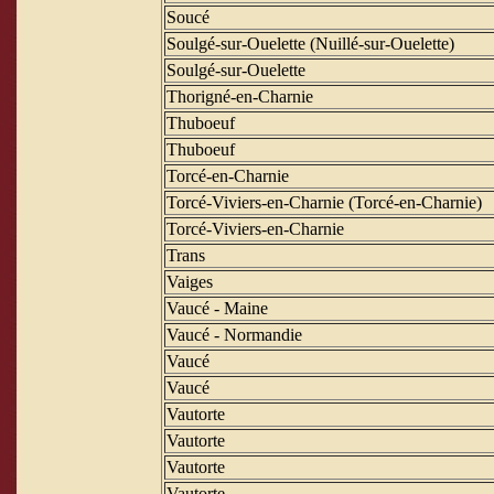
Soucé
Soulgé-sur-Ouelette (Nuillé-sur-Ouelette)
Soulgé-sur-Ouelette
Thorigné-en-Charnie
Thuboeuf
Thuboeuf
Torcé-en-Charnie
Torcé-Viviers-en-Charnie (Torcé-en-Charnie)
Torcé-Viviers-en-Charnie
Trans
Vaiges
Vaucé - Maine
Vaucé - Normandie
Vaucé
Vaucé
Vautorte
Vautorte
Vautorte
Vautorte