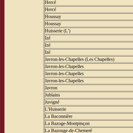
Hercé
Hercé
Houssay
Houssay
Huisserie (L')
Izé
Izé
Izé
Javron-les-Chapelles (Les Chapelles)
Javron-les-Chapelles
Javron-les-Chapelles
Javron-les-Chapelles
Javron
Jublains
Juvigné
L'Huisserie
La Baconnière
La Bazoge-Montpinçon
La Bazouge-de-Chemeré