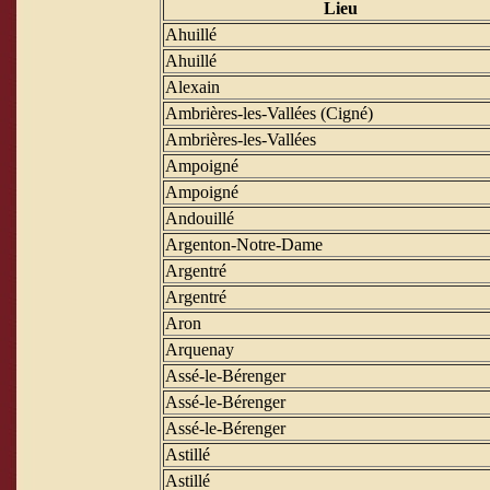
Lieu
Ahuillé
Ahuillé
Alexain
Ambrières-les-Vallées (Cigné)
Ambrières-les-Vallées
Ampoigné
Ampoigné
Andouillé
Argenton-Notre-Dame
Argentré
Argentré
Aron
Arquenay
Assé-le-Bérenger
Assé-le-Bérenger
Assé-le-Bérenger
Astillé
Astillé