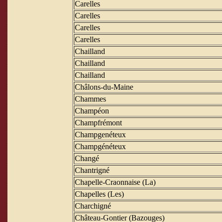
Carelles
Carelles
Carelles
Carelles
Chailland
Chailland
Chailland
Châlons-du-Maine
Chammes
Champéon
Champfrémont
Champgenéteux
Champgénéteux
Changé
Chantrigné
Chapelle-Craonnaise (La)
Chapelles (Les)
Charchigné
Château-Gontier (Bazouges)