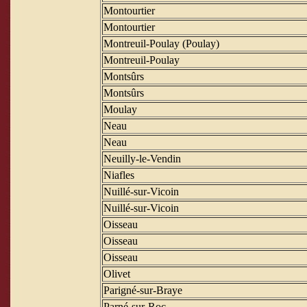
Montourtier
Montourtier
Montreuil-Poulay (Poulay)
Montreuil-Poulay
Montsûrs
Montsûrs
Moulay
Neau
Neau
Neuilly-le-Vendin
Niafles
Nuillé-sur-Vicoin
Nuillé-sur-Vicoin
Oisseau
Oisseau
Oisseau
Olivet
Parigné-sur-Braye
Parné-sur-Roc