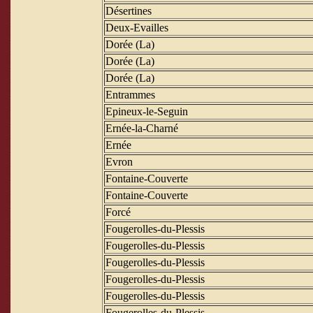
Désertines
Deux-Evailles
Dorée (La)
Dorée (La)
Dorée (La)
Entrammes
Epineux-le-Seguin
Ernée-la-Charné
Ernée
Evron
Fontaine-Couverte
Fontaine-Couverte
Forcé
Fougerolles-du-Plessis
Fougerolles-du-Plessis
Fougerolles-du-Plessis
Fougerolles-du-Plessis
Fougerolles-du-Plessis
Fougerolles-du-Plessis