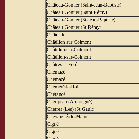
Château-Gontier (Saint-Jean-Baptiste)
Château-Gontier (Saint-Rémy)
Château-Gontier (St-Jean-Baptiste)
Château-Gontier (St-Rémy)
Châtelain
Châtillon-sur-Colmont
Châtillon-sur-Colmont
Châtillon-sur-Colmont
Châtres-la-Forêt
Chemazé
Chemazé
Chémeré-le-Roi
Chérancé
Chéripeau (Ampoigné)
Cherres (Les) (St-Gault)
Chevaigné-du-Maine
Cigné
Cigné
Cigné