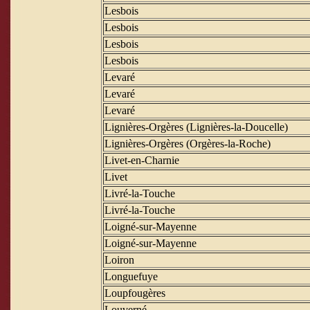
Lesbois
Lesbois
Lesbois
Lesbois
Levaré
Levaré
Levaré
Lignières-Orgères (Lignières-la-Doucelle)
Lignières-Orgères (Orgères-la-Roche)
Livet-en-Charnie
Livet
Livré-la-Touche
Livré-la-Touche
Loigné-sur-Mayenne
Loigné-sur-Mayenne
Loiron
Longuefuye
Loupfougères
Louverné