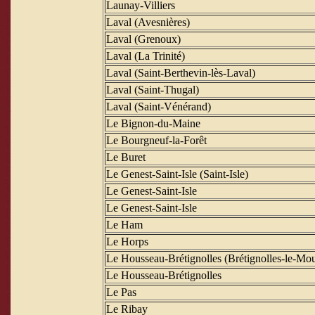
Launay-Villiers
Laval (Avesnières)
Laval (Grenoux)
Laval (La Trinité)
Laval (Saint-Berthevin-lès-Laval)
Laval (Saint-Thugal)
Laval (Saint-Vénérand)
Le Bignon-du-Maine
Le Bourgneuf-la-Forêt
Le Buret
Le Genest-Saint-Isle (Saint-Isle)
Le Genest-Saint-Isle
Le Genest-Saint-Isle
Le Ham
Le Horps
Le Housseau-Brétignolles (Brétignolles-le-Mou
Le Housseau-Brétignolles
Le Pas
Le Ribay