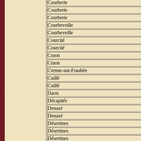
Courberie
Courberie
Courberie
Courbeveille
Courbeveille
Courcité
Courcité
Craon
Craon
Crenne-sur-Fraubée
Cuillé
Cuillé
Daon
Décapités
Denazé
Denazé
Désertines
Désertines
Désertines