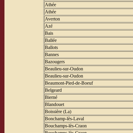
Athée
Athée
Averton
Azé
Bais
Ballée
Ballots
Bannes
Bazougers
Beaulieu-sur-Oudon
Beaulieu-sur-Oudon
Beaumont-Pied-de-Boeuf
Belgeard
Bierné
Blandouet
Boissière (La)
Bonchamp-lès-Laval
Bouchamps-lès-Craon
Bouchamps-lès-Craon