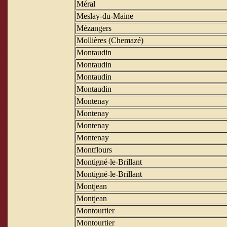
Méral
Meslay-du-Maine
Mézangers
Mollières (Chemazé)
Montaudin
Montaudin
Montaudin
Montaudin
Montenay
Montenay
Montenay
Montenay
Montflours
Montigné-le-Brillant
Montigné-le-Brillant
Montjean
Montjean
Montourtier
Montourtier